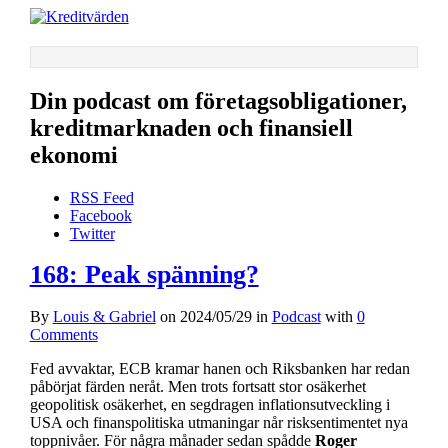
Din podcast om företagsobligationer,
kreditmarknaden och finansiell
ekonomi
RSS Feed
Facebook
Twitter
168: Peak spänning?
By
Louis & Gabriel
on
2024/05/29
in
Podcast
with
0
Comments
Fed avvaktar, ECB kramar hanen och Riksbanken har redan
påbörjat färden neråt. Men trots fortsatt stor osäkerhet
geopolitisk osäkerhet, en segdragen inflationsutveckling i
USA och finanspolitiska utmaningar når risksentimentet nya
toppnivåer. För några månader sedan spådde
Roger