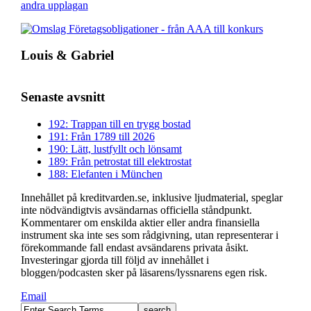
Louis & Gabriel
Senaste avsnitt
192: Trappan till en trygg bostad
191: Från 1789 till 2026
190: Lätt, lustfyllt och lönsamt
189: Från petrostat till elektrostat
188: Elefanten i München
Innehållet på kreditvarden.se, inklusive ljudmaterial, speglar
inte nödvändigtvis avsändarnas officiella ståndpunkt.
Kommentarer om enskilda aktier eller andra finansiella
instrument ska inte ses som rådgivning, utan representerar i
förekommande fall endast avsändarens privata åsikt.
Investeringar gjorda till följd av innehållet i
bloggen/podcasten sker på läsarens/lyssnarens egen risk.
Email