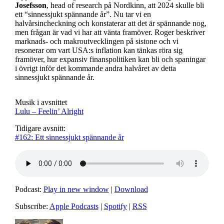
Josefsson
, head of research på Nordkinn, att 2024 skulle bli
ett “sinnessjukt spännande år”. Nu tar vi en
halvårsincheckning och konstaterar att det är spännande nog,
men frågan är vad vi har att vänta framöver. Roger beskriver
marknads- och makroutvecklingen på sistone och vi
resonerar om vart USA:s inflation kan tänkas röra sig
framöver, hur expansiv finanspolitiken kan bli och spaningar
i övrigt inför det kommande andra halvåret av detta
sinnessjukt spännande år.
Musik i avsnittet
Lulu – Feelin’ Alright
Tidigare avsnitt:
#162: Ett sinnessjukt spännande år
Podcast:
Play in new window
|
Download
Subscribe:
Apple Podcasts
|
Spotify
|
RSS