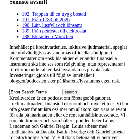
Senaste avsnitt
192: Trappan till en trygg bostad
191: Från 1789 till 2026
190: Lätt, lustfyllt och lönsamt
189: Från petrostat till elektrostat
188: Elefanten i München
Innehållet på kreditvarden.se, inklusive ljudmaterial, speglar
inte nödvändigtvis avsändarnas officiella ståndpunkt.
Kommentarer om enskilda aktier eller andra finansiella
instrument ska inte ses som rådgivning, utan representerar i
förekommande fall endast avsändarens privata åsikt.
Investeringar gjorda till följd av innehållet i
bloggen/podcasten sker på läsarens/lyssnarens egen risk.
Kreditvärden är en podcast om företagsobligationer,
kreditmarknaden, finansiell ekonomi och mycket mer. Vi har
ofta gäster för att lära oss mer om allt som kan vara relevant
för alla på marknaden eller de rent samhällsintresserade. Vi
som återkommer och som håller i podden heter Louis
Landeman och Gabriel Bergin. Louis arbetar med
kreditanalys på Danske Bank i Sverige och Gabriel arbetar
för Stockholms Stad. Vi vill dock betona att vi bedriver