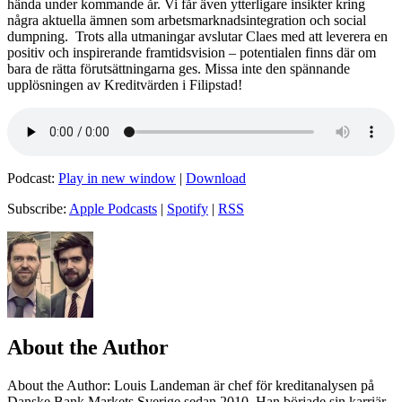
hända under kommande år. Vi får även ytterligare insikter kring
några aktuella ämnen som arbetsmarknadsintegration och social
dumpning. Trots alla utmaningar avslutar Claes med att leverera en
positiv och inspirerande framtidsvision – potentialen finns där om
bara de rätta förutsättningarna ges. Missa inte den spännande
upplösningen av Kreditvärden i Filipstad!
Podcast:
Play in new window
|
Download
Subscribe:
Apple Podcasts
|
Spotify
|
RSS
About the Author
About the Author
: Louis Landeman är chef för kreditanalysen på
Danske Bank Markets Sverige sedan 2010. Han började sin karriär