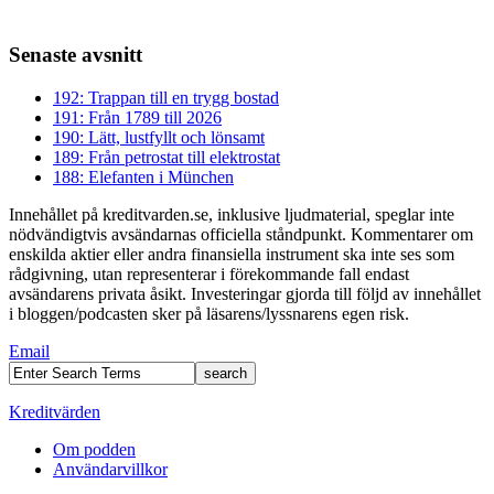
Senaste avsnitt
192: Trappan till en trygg bostad
191: Från 1789 till 2026
190: Lätt, lustfyllt och lönsamt
189: Från petrostat till elektrostat
188: Elefanten i München
Innehållet på kreditvarden.se, inklusive ljudmaterial, speglar inte
nödvändigtvis avsändarnas officiella ståndpunkt. Kommentarer om
enskilda aktier eller andra finansiella instrument ska inte ses som
rådgivning, utan representerar i förekommande fall endast
avsändarens privata åsikt. Investeringar gjorda till följd av innehållet
i bloggen/podcasten sker på läsarens/lyssnarens egen risk.
Email
Kreditvärden
Om podden
Användarvillkor