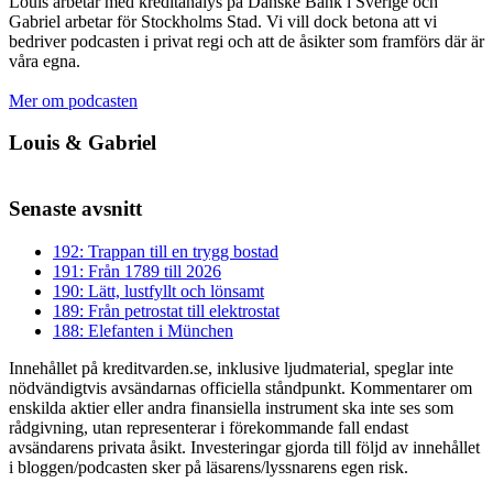
Louis arbetar med kreditanalys på Danske Bank i Sverige och
Gabriel arbetar för Stockholms Stad. Vi vill dock betona att vi
bedriver podcasten i privat regi och att de åsikter som framförs där är
våra egna.
Mer om podcasten
Louis & Gabriel
Senaste avsnitt
192: Trappan till en trygg bostad
191: Från 1789 till 2026
190: Lätt, lustfyllt och lönsamt
189: Från petrostat till elektrostat
188: Elefanten i München
Innehållet på kreditvarden.se, inklusive ljudmaterial, speglar inte
nödvändigtvis avsändarnas officiella ståndpunkt. Kommentarer om
enskilda aktier eller andra finansiella instrument ska inte ses som
rådgivning, utan representerar i förekommande fall endast
avsändarens privata åsikt. Investeringar gjorda till följd av innehållet
i bloggen/podcasten sker på läsarens/lyssnarens egen risk.