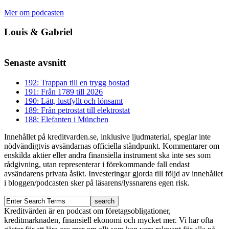
Mer om podcasten
Louis & Gabriel
Senaste avsnitt
192: Trappan till en trygg bostad
191: Från 1789 till 2026
190: Lätt, lustfyllt och lönsamt
189: Från petrostat till elektrostat
188: Elefanten i München
Innehållet på kreditvarden.se, inklusive ljudmaterial, speglar inte
nödvändigtvis avsändarnas officiella ståndpunkt. Kommentarer om
enskilda aktier eller andra finansiella instrument ska inte ses som
rådgivning, utan representerar i förekommande fall endast
avsändarens privata åsikt. Investeringar gjorda till följd av innehållet
i bloggen/podcasten sker på läsarens/lyssnarens egen risk.
Kreditvärden är en podcast om företagsobligationer,
kreditmarknaden, finansiell ekonomi och mycket mer. Vi har ofta