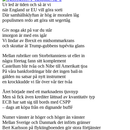
Ur led är tiden och så är vi
när England ur EU vill göra sorti
Där samhällsklyftan är hög är moralen låg
populismen redo att göra sitt segertåg
Giv noga akt på var du står
imorgon är med ens igår
Vi lindar av Brexit en midsommarkrans
och skrattar åt Trump-gubbens tupévita glans
Mellan rubriker om Storbritanniens ut eller in
några företag fann sitt komplement
Castellum blir tvåa och Nibe till Amerikatt tjoa
På våra bankfordringar blir det ingen bail-in
gälden nu satsar på nytt instrument
en krockkudde vi får över vår tier tvåa
Året började med ett marknadens tjuvnyp
Men så fick även krediter lättnad av kvantitativ typ
ECB har satt sig till bords med CSPP
– dags att köpa från en dignande buffé
Numer vänster är höger och höger än vänster
Mellan Sverige och Danmark det införts gränser
Bert Karlsson på flyktingboenden gör stora förtjänster