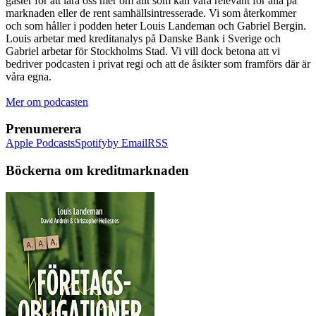
gäster för att lära oss mer om allt som kan vara relevant för alla på
marknaden eller de rent samhällsintresserade. Vi som återkommer
och som håller i podden heter Louis Landeman och Gabriel Bergin.
Louis arbetar med kreditanalys på Danske Bank i Sverige och
Gabriel arbetar för Stockholms Stad. Vi vill dock betona att vi
bedriver podcasten i privat regi och att de åsikter som framförs där är
våra egna.
Mer om podcasten
Prenumerera
Apple Podcasts
Spotify
by Email
RSS
Böckerna om kreditmarknaden