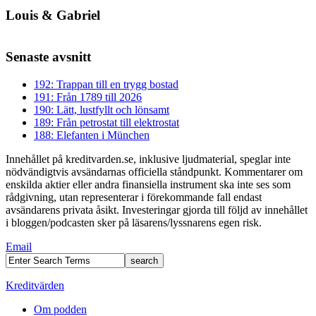
Louis & Gabriel
Senaste avsnitt
192: Trappan till en trygg bostad
191: Från 1789 till 2026
190: Lätt, lustfyllt och lönsamt
189: Från petrostat till elektrostat
188: Elefanten i München
Innehållet på kreditvarden.se, inklusive ljudmaterial, speglar inte
nödvändigtvis avsändarnas officiella ståndpunkt. Kommentarer om
enskilda aktier eller andra finansiella instrument ska inte ses som
rådgivning, utan representerar i förekommande fall endast
avsändarens privata åsikt. Investeringar gjorda till följd av innehållet
i bloggen/podcasten sker på läsarens/lyssnarens egen risk.
Email
Kreditvärden
Om podden