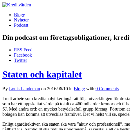
Blogg
Nyheter
Podcast
Din podcast om företagsobligationer, kred
RSS Feed
Facebook
Twitter
Staten och kapitalet
By
Louis Landeman
on
2016/06/10
in
Blogg
with
0 Comments
I mitt arbete som kreditanalytiker ingår att följa utvecklingen för de s
som har ett uppskattat värde på totalt ca 460 miljarder kronor och t
SJ. Med andra ord: en mycket betydelsefull grupp företag. Förutom att a
bolagen kan komma att utvecklas framöver. Det vi helst vill se, speciel
Enligt ägardirektiven ska staten ska vara ”aktiv och professionell”, m
hållbart vis. Samtidigt ska tydliga uppdragsmål säkerställa att de besl