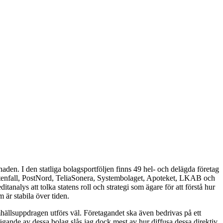
knaden. I den statliga bolagsportföljen finns 49 hel- och delägda företag
Vattenfall, PostNord, TeliaSonera, Systembolaget, Apoteket, LKAB och
analys att tolka statens roll och strategi som ägare för att förstå hur
 är stabila över tiden.
mhällsuppdragen utförs väl. Företagandet ska även bedrivas på ett
 ägande av dessa bolag slås jag dock mest av hur diffusa dessa direktiv