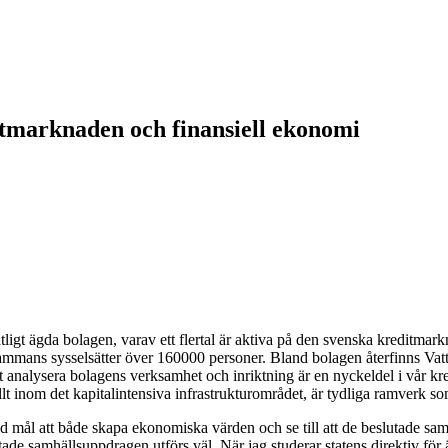
itmarknaden och finansiell ekonomi
tatligt ägda bolagen, varav ett flertal är aktiva på den svenska kreditmar
illsammans sysselsätter över 160000 personer. Bland bolagen återfinns 
nalysera bolagens verksamhet och inriktning är en nyckeldel i vår kredit
lt inom det kapitalintensiva infrastrukturområdet, är tydliga ramverk som
ed mål att både skapa ekonomiska värden och se till att de beslutade sa
utade samhällsuppdragen utförs väl. När jag studerar statens direktiv för