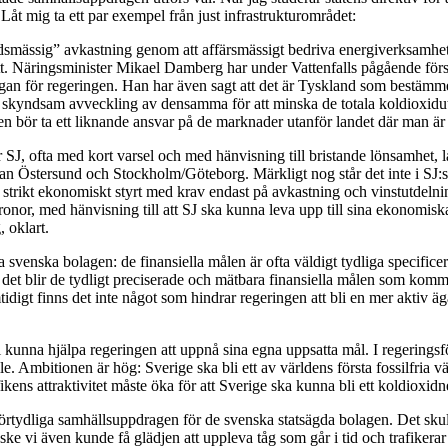
. Låt mig ta ett par exempel från just infrastrukturområdet:
knadsmässig” avkastning genom att affärsmässigt bedriva energiverksamhet
att. Näringsminister Mikael Damberg har under Vattenfalls pågående för
gan för regeringen. Han har även sagt att det är Tyskland som bestämmer 
en skyndsam avveckling av densamma för att minska de totala koldioxidu
en bör ta ett liknande ansvar på de marknader utanför landet där man är eta
r SJ, ofta med kort varsel och med hänvisning till bristande lönsamhet, la
 Östersund och Stockholm/Göteborg. Märkligt nog står det inte i SJ:s äg
trikt ekonomiskt styrt med krav endast på avkastning och vinstutdelning. I
r kronor, med hänvisning till att SJ ska kunna leva upp till sina ekonom
, oklart.
a svenska bolagen: de finansiella målen är ofta väldigt tydliga specifi
 det blir de tydligt preciserade och mätbara finansiella målen som komme
idigt finns det inte något som hindrar regeringen att bli en mer aktiv 
ll kunna hjälpa regeringen att uppnå sina egna uppsatta mål. I regeringsf
lle. Ambitionen är hög: Sverige ska bli ett av världens första fossilfria vä
ikens attraktivitet måste öka för att Sverige ska kunna bli ett koldioxidn
 förtydliga samhällsuppdragen för de svenska statsägda bolagen. Det sku
ke vi även kunde få glädjen att uppleva tåg som går i tid och trafikerar