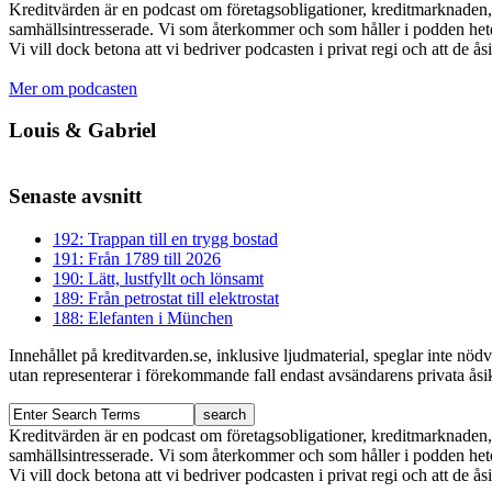
Kreditvärden är en podcast om företagsobligationer, kreditmarknaden, f
samhällsintresserade. Vi som återkommer och som håller i podden het
Vi vill dock betona att vi bedriver podcasten i privat regi och att de å
Mer om podcasten
Louis & Gabriel
Senaste avsnitt
192: Trappan till en trygg bostad
191: Från 1789 till 2026
190: Lätt, lustfyllt och lönsamt
189: Från petrostat till elektrostat
188: Elefanten i München
Innehållet på kreditvarden.se, inklusive ljudmaterial, speglar inte nö
utan representerar i förekommande fall endast avsändarens privata åsikt
Kreditvärden är en podcast om företagsobligationer, kreditmarknaden, f
samhällsintresserade. Vi som återkommer och som håller i podden het
Vi vill dock betona att vi bedriver podcasten i privat regi och att de å