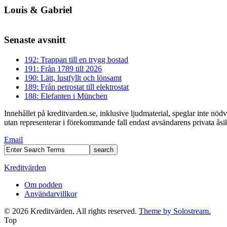
Louis & Gabriel
Senaste avsnitt
192: Trappan till en trygg bostad
191: Från 1789 till 2026
190: Lätt, lustfyllt och lönsamt
189: Från petrostat till elektrostat
188: Elefanten i München
Innehållet på kreditvarden.se, inklusive ljudmaterial, speglar inte nö
utan representerar i förekommande fall endast avsändarens privata åsikt
Email
Kreditvärden
Om podden
Användarvillkor
© 2026 Kreditvärden. All rights reserved.
Theme by Solostream.
Top