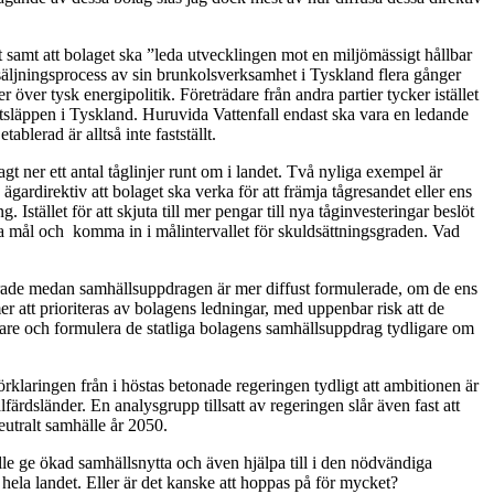
 samt att bolaget ska ”leda utvecklingen mot en miljömässigt hållbar
säljningsprocess av sin brunkolsverksamhet i Tyskland flera gånger
över tysk energipolitik. Företrädare från andra partier tycker istället
tsläppen i Tyskland. Huruvida Vattenfall endast ska vara en ledande
blerad är alltså inte fastställt.
gt ner ett antal tåglinjer runt om i landet. Två nyliga exempel är
ardirektiv att bolaget ska verka för att främja tågresandet eller ens
stället för att skjuta till mer pengar till nya tåginvesteringar beslöt
iska mål och komma in i målintervallet för skuldsättningsgraden. Vad
cerade medan samhällsuppdragen är mer diffust formulerade, om de ens
r att prioriteras av bolagens ledningar, med uppenbar risk att de
ägare och formulera de statliga bolagens samhällsuppdrag tydligare om
örklaringen från i höstas betonade regeringen tydligt att ambitionen är
lfärdsländer. En analysgrupp tillsatt av regeringen slår även fast att
eutralt samhälle år 2050.
lle ge ökad samhällsnytta och även hjälpa till i den nödvändiga
 hela landet. Eller är det kanske att hoppas på för mycket?