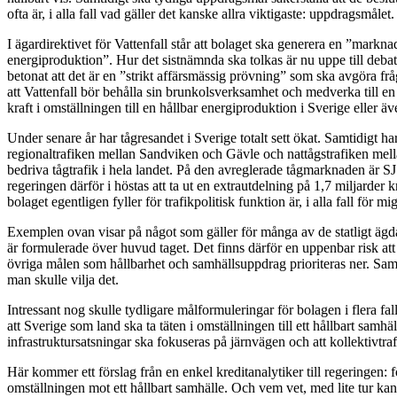
ofta är, i alla fall vad gäller det kanske allra viktigaste: uppdragsmålet
I ägardirektivet för Vattenfall står att bolaget ska generera en ”mar
energiproduktion”. Hur det sistnämnda ska tolkas är nu uppe till deb
betonat att det är en ”strikt affärsmässig prövning” som ska avgöra frå
att Vattenfall bör behålla sin brunkolsverksamhet och medverka till 
kraft i omställningen till en hållbar energiproduktion i Sverige eller äv
Under senare år har tågresandet i Sverige totalt sett ökat. Samtidigt ha
regionaltrafiken mellan Sandviken och Gävle och nattågstrafiken mellan
bedriva tågtrafik i hela landet. På den avreglerade tågmarknaden är SJ s
regeringen därför i höstas att ta ut en extrautdelning på 1,7 miljarde
bolaget egentligen fyller för trafikpolitisk funktion är, i alla fall för mig
Exemplen ovan visar på något som gäller för många av de statligt ägd
är formulerade över huvud taget. Det finns därför en uppenbar risk att
övriga målen som hållbarhet och samhällsuppdrag prioriteras ner. Samt
man skulle vilja det.
Intressant nog skulle tydligare målformuleringar för bolagen i flera fa
att Sverige som land ska ta täten i omställningen till ett hållbart samhä
infrastruktursatsningar ska fokuseras på järnvägen och att kollektivtraf
Här kommer ett förslag från en enkel kreditanalytiker till regeringen:
omställningen mot ett hållbart samhälle. Och vem vet, med lite tur kans