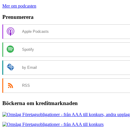
Mer om podcasten
Prenumerera
Apple Podcasts
Spotify
by Email
RSS
Böckerna om kreditmarknaden