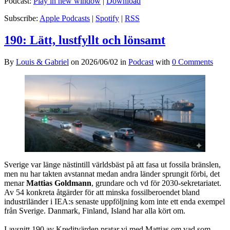
Podcast:
Play in new window
|
Download
Subscribe:
Apple Podcasts
|
Spotify
|
RSS
190: Lätt, lustfyllt och lönsamt
By
Louis & Gabriel
on
2026/06/02
in
Podcast
with
0 Comments
Sverige var länge nästintill världsbäst på att fasa ut fossila bränslen,
men nu har takten avstannat medan andra länder sprungit förbi, det
menar
Mattias Goldmann
, grundare och vd för 2030-sekretariatet.
Av 54 konkreta åtgärder för att minska fossilberoendet bland
industriländer i IEA:s senaste uppföljning kom inte ett enda exempel
från Sverige. Danmark, Finland, Island har alla kört om.
I avsnitt 190 av Kreditvärden pratar vi med Mattias om vad som