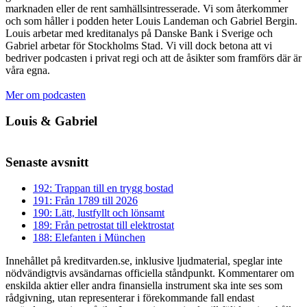
marknaden eller de rent samhällsintresserade. Vi som återkommer
och som håller i podden heter Louis Landeman och Gabriel Bergin.
Louis arbetar med kreditanalys på Danske Bank i Sverige och
Gabriel arbetar för Stockholms Stad. Vi vill dock betona att vi
bedriver podcasten i privat regi och att de åsikter som framförs där är
våra egna.
Mer om podcasten
Louis & Gabriel
Senaste avsnitt
192: Trappan till en trygg bostad
191: Från 1789 till 2026
190: Lätt, lustfyllt och lönsamt
189: Från petrostat till elektrostat
188: Elefanten i München
Innehållet på kreditvarden.se, inklusive ljudmaterial, speglar inte
nödvändigtvis avsändarnas officiella ståndpunkt. Kommentarer om
enskilda aktier eller andra finansiella instrument ska inte ses som
rådgivning, utan representerar i förekommande fall endast