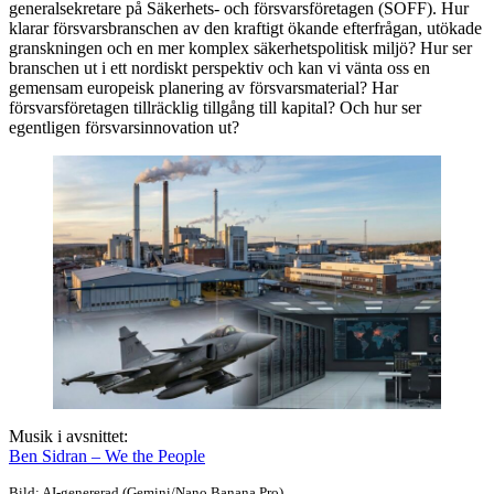
generalsekretare på Säkerhets- och försvarsföretagen (SOFF). Hur
klarar försvarsbranschen av den kraftigt ökande efterfrågan, utökade
granskningen och en mer komplex säkerhetspolitisk miljö? Hur ser
branschen ut i ett nordiskt perspektiv och kan vi vänta oss en
gemensam europeisk planering av försvarsmaterial? Har
försvarsföretagen tillräcklig tillgång till kapital? Och hur ser
egentligen försvarsinnovation ut?
Musik i avsnittet:
Ben Sidran – We the People
Bild: AI-genererad (Gemini/Nano Banana Pro)