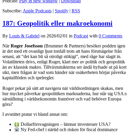
Podcast:
Play in new window
|
Download
Subscribe:
Apple Podcasts
|
Spotify
|
RSS
187: Geopolitik eller makroekonomi
By
Louis & Gabriel
on
2026/02/01
in
Podcast
with
0 Comments
När
Roger Josefsson
(Brummer & Partners) besöker podden igen
är det med ett ovanligt ljust tonfall trots att hans förutsägelse från
senast, att “det kan bli så otroligt stökigt”, med råge har slagit in.
Volatiliteten drivs, enligt Roger, klart mer av politik och geopolitik
än av klassisk makro. Tillväxtutsikterna ser ändå hyfsade ut på kort
sikt, men frågan är vad som händer när osäkerheten börjar påverka
kapitalflöden och spelregler.
Roger pekar på sätt att navigera när världsordningen skakas, men
hur mycket påverkar geopolitiken marknaderna, hur står sig USA:s
särställning i världsekonomin framöver och vad behöver Europa
göra?
I avsnittet pratar vi bland annat om:
Dollarförsvagningen – lämnar investerare USA?
Ny Fed-chef i närtid och risken för fiscal dominance