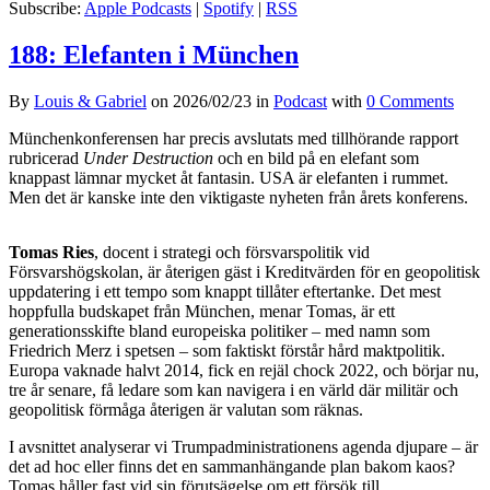
Subscribe:
Apple Podcasts
|
Spotify
|
RSS
188: Elefanten i München
By
Louis & Gabriel
on
2026/02/23
in
Podcast
with
0 Comments
Münchenkonferensen har precis avslutats med tillhörande rapport
rubricerad
Under Destruction
och en bild på en elefant som
knappast lämnar mycket åt fantasin. USA är elefanten i rummet.
Men det är kanske inte den viktigaste nyheten från årets konferens.
Tomas Ries
, docent i strategi och försvarspolitik vid
Försvarshögskolan, är återigen gäst i Kreditvärden för en geopolitisk
uppdatering i ett tempo som knappt tillåter eftertanke. Det mest
hoppfulla budskapet från München, menar Tomas, är ett
generationsskifte bland europeiska politiker – med namn som
Friedrich Merz i spetsen – som faktiskt förstår hård maktpolitik.
Europa vaknade halvt 2014, fick en rejäl chock 2022, och börjar nu,
tre år senare, få ledare som kan navigera i en värld där militär och
geopolitisk förmåga återigen är valutan som räknas.
I avsnittet analyserar vi Trumpadministrationens agenda djupare – är
det ad hoc eller finns det en sammanhängande plan bakom kaos?
Tomas håller fast vid sin förutsägelse om ett försök till