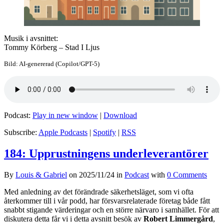
Musik i avsnittet:
Tommy Körberg – Stad I Ljus
Bild: AI-genererad (Copilot/GPT-5)
Podcast:
Play in new window
|
Download
Subscribe:
Apple Podcasts
|
Spotify
|
RSS
184: Upprustningens underleverantörer
By
Louis & Gabriel
on
2025/11/24
in
Podcast
with
0 Comments
Med anledning av det förändrade säkerhetsläget, som vi ofta
återkommer till i vår podd, har försvarsrelaterade företag både fått
snabbt stigande värderingar och en större närvaro i samhället. För att
diskutera detta får vi i detta avsnitt besök av
Robert Limmergård
,