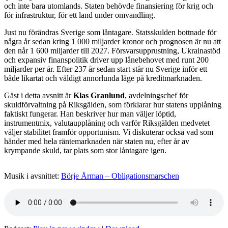
och inte bara utomlands. Staten behövde finansiering för krig och
för infrastruktur, för ett land under omvandling.
Just nu förändras Sverige som låntagare. Statsskulden bottnade för
några år sedan kring 1 000 miljarder kronor och prognosen är nu att
den når 1 600 miljarder till 2027. Försvarsupprustning, Ukrainastöd
och expansiv finanspolitik driver upp lånebehovet med runt 200
miljarder per år. Efter 237 år sedan start står nu Sverige inför ett
både likartat och väldigt annorlunda läge på kreditmarknaden.
Gäst i detta avsnitt är
Klas Granlund
, avdelningschef för
skuldförvaltning på Riksgälden, som förklarar hur statens upplåning
faktiskt fungerar. Han beskriver hur man väljer löptid,
instrumentmix, valutaupplåning och varför Riksgälden medvetet
väljer stabilitet framför opportunism. Vi diskuterar också vad som
händer med hela räntemarknaden när staten nu, efter år av
krympande skuld, tar plats som stor låntagare igen.
Musik i avsnittet:
Börje Årman – Obligationsmarschen