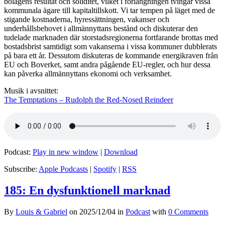
bolagens resultat och soliditet, vilket i förlängningen tvingar vissa
kommunala ägare till kapitaltillskott. Vi tar tempen på läget med de
stigande kostnaderna, hyressättningen, vakanser och
underhållsbehovet i allmännyttans bestånd och diskuterar den
tudelade marknaden där storstadsregionerna fortfarande brottas med
bostadsbrist samtidigt som vakanserna i vissa kommuner dubblerats
på bara ett år. Dessutom diskuteras de kommande energikraven från
EU och Boverket, samt andra pågående EU-regler, och hur dessa
kan påverka allmännyttans ekonomi och verksamhet.
Musik i avsnittet:
The Temptations – Rudolph the Red-Nosed Reindeer
Podcast:
Play in new window
|
Download
Subscribe:
Apple Podcasts
|
Spotify
|
RSS
185: En dysfunktionell marknad
By
Louis & Gabriel
on
2025/12/04
in
Podcast
with
0 Comments