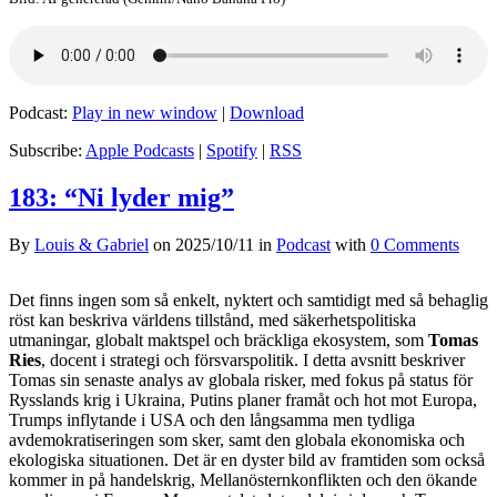
Podcast:
Play in new window
|
Download
Subscribe:
Apple Podcasts
|
Spotify
|
RSS
183: “Ni lyder mig”
By
Louis & Gabriel
on
2025/10/11
in
Podcast
with
0 Comments
Det finns ingen som så enkelt, nyktert och samtidigt med så behaglig
röst kan beskriva världens tillstånd, med säkerhetspolitiska
utmaningar, globalt maktspel och bräckliga ekosystem, som
Tomas
Ries
, docent i strategi och försvarspolitik. I detta avsnitt beskriver
Tomas sin senaste analys av globala risker, med fokus på status för
Rysslands krig i Ukraina, Putins planer framåt och hot mot Europa,
Trumps inflytande i USA och den långsamma men tydliga
avdemokratiseringen som sker, samt den globala ekonomiska och
ekologiska situationen. Det är en dyster bild av framtiden som också
kommer in på handelskrig, Mellanösternkonflikten och den ökande