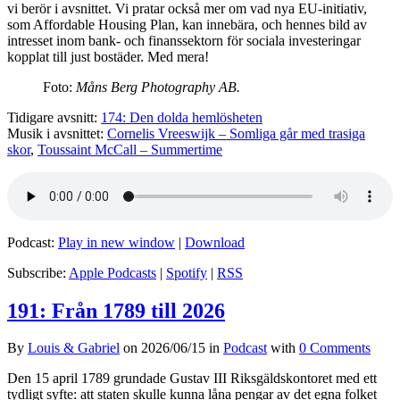
vi berör i avsnittet. Vi pratar också mer om vad nya EU-initiativ,
som Affordable Housing Plan, kan innebära, och hennes bild av
intresset inom bank- och finanssektorn för sociala investeringar
kopplat till just bostäder. Med mera!
Foto:
Måns Berg Photography AB.
Tidigare avsnitt:
174: Den dolda hemlösheten
Musik i avsnittet:
Cornelis Vreeswijk – Somliga går med trasiga
skor
,
Toussaint McCall – Summertime
Podcast:
Play in new window
|
Download
Subscribe:
Apple Podcasts
|
Spotify
|
RSS
191: Från 1789 till 2026
By
Louis & Gabriel
on
2026/06/15
in
Podcast
with
0 Comments
Den 15 april 1789 grundade Gustav III Riksgäldskontoret med ett
tydligt syfte: att staten skulle kunna låna pengar av det egna folket