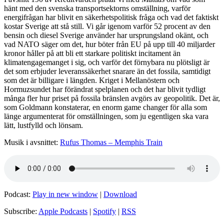
hänt med den svenska transportsektorns omställning, varför
energifrågan har blivit en säkerhetspolitisk fråga och vad det faktiskt
kostar Sverige att stå still. Vi går igenom varför 52 procent av den
bensin och diesel Sverige använder har ursprungsland okänt, och
vad NATO säger om det, hur böter från EU på upp till 40 miljarder
kronor håller på att bli ett starkare politiskt incitament än
klimatengagemanget i sig, och varför det förnybara nu plötsligt är
det som erbjuder leveranssäkerhet snarare än det fossila, samtidigt
som det är billigare i längden. Kriget i Mellanöstern och
Hormuzsundet har förändrat spelplanen och det har blivit tydligt
många fler hur priset på fossila bränslen avgörs av geopolitik. Det är,
som Goldmann konstaterar, en enorm game changer för alla som
länge argumenterat för omställningen, som ju egentligen ska vara
lätt, lustfylld och lönsam.
Musik i avsnittet:
Rufus Thomas – Memphis Train
Podcast:
Play in new window
|
Download
Subscribe:
Apple Podcasts
|
Spotify
|
RSS