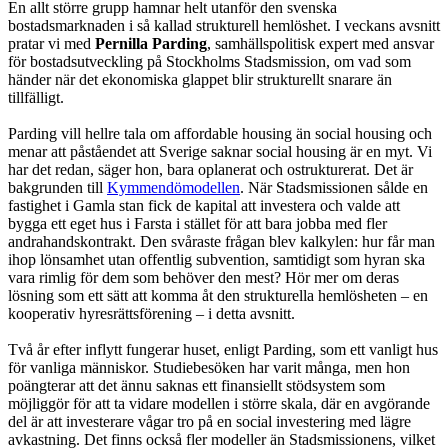
En allt större grupp hamnar helt utanför den svenska
bostadsmarknaden i så kallad strukturell hemlöshet. I veckans avsnitt
pratar vi med
Pernilla Parding
, samhällspolitisk expert med ansvar
för bostadsutveckling på Stockholms Stadsmission, om vad som
händer när det ekonomiska glappet blir strukturellt snarare än
tillfälligt.
Parding vill hellre tala om affordable housing än social housing och
menar att påståendet att Sverige saknar social housing är en myt. Vi
har det redan, säger hon, bara oplanerat och ostrukturerat. Det är
bakgrunden till
Kymmendömodellen
. När Stadsmissionen sålde en
fastighet i Gamla stan fick de kapital att investera och valde att
bygga ett eget hus i Farsta i stället för att bara jobba med fler
andrahandskontrakt. Den svåraste frågan blev kalkylen: hur får man
ihop lönsamhet utan offentlig subvention, samtidigt som hyran ska
vara rimlig för dem som behöver den mest? Hör mer om deras
lösning som ett sätt att komma åt den strukturella hemlösheten – en
kooperativ hyresrättsförening – i detta avsnitt.
Två år efter inflytt fungerar huset, enligt Parding, som ett vanligt hus
för vanliga människor. Studiebesöken har varit många, men hon
poängterar att det ännu saknas ett finansiellt stödsystem som
möjliggör för att ta vidare modellen i större skala, där en avgörande
del är att investerare vågar tro på en social investering med lägre
avkastning. Det finns också fler modeller än Stadsmissionens, vilket