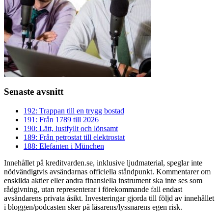
Senaste avsnitt
192: Trappan till en trygg bostad
191: Från 1789 till 2026
190: Lätt, lustfyllt och lönsamt
189: Från petrostat till elektrostat
188: Elefanten i München
Innehållet på kreditvarden.se, inklusive ljudmaterial, speglar inte
nödvändigtvis avsändarnas officiella ståndpunkt. Kommentarer om
enskilda aktier eller andra finansiella instrument ska inte ses som
rådgivning, utan representerar i förekommande fall endast
avsändarens privata åsikt. Investeringar gjorda till följd av innehållet
i bloggen/podcasten sker på läsarens/lyssnarens egen risk.