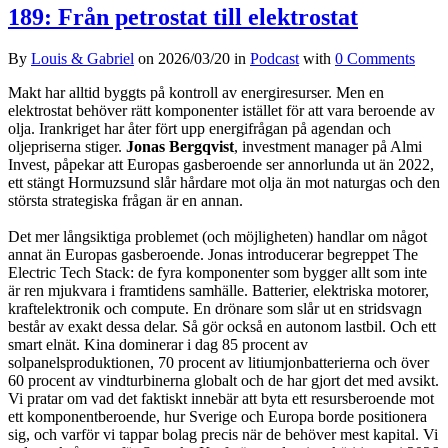
189: Från petrostat till elektrostat
By
Louis & Gabriel
on
2026/03/20
in
Podcast
with
0 Comments
Makt har alltid byggts på kontroll av energiresurser. Men en
elektrostat behöver rätt komponenter istället för att vara beroende av
olja. Irankriget har åter fört upp energifrågan på agendan och
oljepriserna stiger.
Jonas
Bergqvist
, investment manager på Almi
Invest, påpekar att Europas gasberoende ser annorlunda ut än 2022,
ett stängt Hormuzsund slår hårdare mot olja än mot naturgas och den
största strategiska frågan är en annan.
Det mer långsiktiga problemet (och möjligheten) handlar om något
annat än Europas gasberoende. Jonas introducerar begreppet The
Electric Tech Stack: de fyra komponenter som bygger allt som inte
är ren mjukvara i framtidens samhälle. Batterier, elektriska motorer,
kraftelektronik och compute. En drönare som slår ut en stridsvagn
består av exakt dessa delar. Så gör också en autonom lastbil. Och ett
smart elnät. Kina dominerar i dag 85 procent av
solpanelsproduktionen, 70 procent av litiumjonbatterierna och över
60 procent av vindturbinerna globalt och de har gjort det med avsikt.
Vi pratar om vad det faktiskt innebär att byta ett resursberoende mot
ett komponentberoende, hur Sverige och Europa borde positionera
sig, och varför vi tappar bolag precis när de behöver mest kapital. Vi