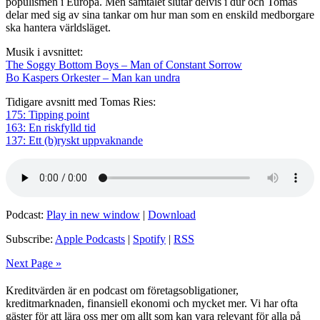
populismen i Europa. Men samtalet slutar delvis i dur och Tomas
delar med sig av sina tankar om hur man som en enskild medborgare
ska hantera världsläget.
Musik i avsnittet:
The Soggy Bottom Boys – Man of Constant Sorrow
Bo Kaspers Orkester – Man kan undra
Tidigare avsnitt med Tomas Ries:
175: Tipping point
163: En riskfylld tid
137: Ett (b)ryskt uppvaknande
Podcast:
Play in new window
|
Download
Subscribe:
Apple Podcasts
|
Spotify
|
RSS
Next Page »
Kreditvärden är en podcast om företagsobligationer,
kreditmarknaden, finansiell ekonomi och mycket mer. Vi har ofta
gäster för att lära oss mer om allt som kan vara relevant för alla på