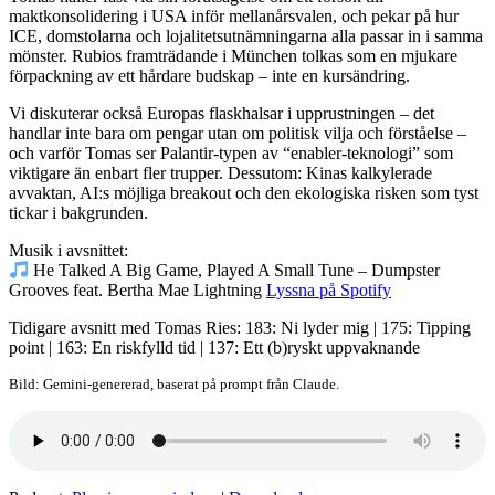
maktkonsolidering i USA inför mellanårsvalen, och pekar på hur
ICE, domstolarna och lojalitetsutnämningarna alla passar in i samma
mönster. Rubios framträdande i München tolkas som en mjukare
förpackning av ett hårdare budskap – inte en kursändring.
Vi diskuterar också Europas flaskhalsar i upprustningen – det
handlar inte bara om pengar utan om politisk vilja och förståelse –
och varför Tomas ser Palantir-typen av “enabler-teknologi” som
viktigare än enbart fler trupper. Dessutom: Kinas kalkylerade
avvaktan, AI:s möjliga breakout och den ekologiska risken som tyst
tickar i bakgrunden.
Musik i avsnittet:
He Talked A Big Game, Played A Small Tune – Dumpster
Grooves feat. Bertha Mae Lightning
Lyssna på Spotify
Tidigare avsnitt med Tomas Ries: 183: Ni lyder mig | 175: Tipping
point | 163: En riskfylld tid | 137: Ett (b)ryskt uppvaknande
Bild: Gemini-genererad, baserat på prompt från Claude.