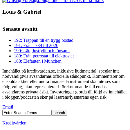
Louis & Gabriel
Senaste avsnitt
192: Trappan till en trygg bostad
191: Från 1789 till 2026
190: Lätt, lustfyllt och lönsamt
189: Från petrostat till elektrostat
188: Elefanten i München
Innehållet på kreditvarden.se, inklusive ljudmaterial, speglar inte
nödvändigtvis avsändarnas officiella ståndpunkt. Kommentarer om
enskilda aktier eller andra finansiella instrument ska inte ses som
rådgivning, utan representerar i förekommande fall endast
avsändarens privata åsikt. Investeringar gjorda till följd av innehållet
i bloggen/podcasten sker på läsarens/lyssnarens egen risk.
Email
Kreditvärden