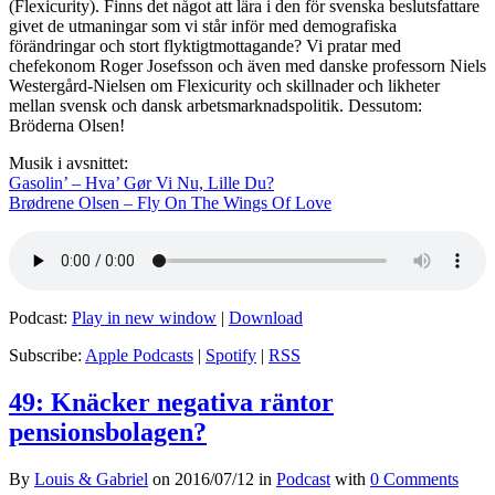
(Flexicurity). Finns det något att lära i den för svenska beslutsfattare
givet de utmaningar som vi står inför med demografiska
förändringar och stort flyktigtmottagande? Vi pratar med
chefekonom Roger Josefsson och även med danske professorn Niels
Westergård-Nielsen om Flexicurity och skillnader och likheter
mellan svensk och dansk arbetsmarknadspolitik. Dessutom:
Bröderna Olsen!
Musik i avsnittet:
Gasolin’ – Hva’ Gør Vi Nu, Lille Du?
Brødrene Olsen – Fly On The Wings Of Love
Podcast:
Play in new window
|
Download
Subscribe:
Apple Podcasts
|
Spotify
|
RSS
49: Knäcker negativa räntor
pensionsbolagen?
By
Louis & Gabriel
on
2016/07/12
in
Podcast
with
0 Comments