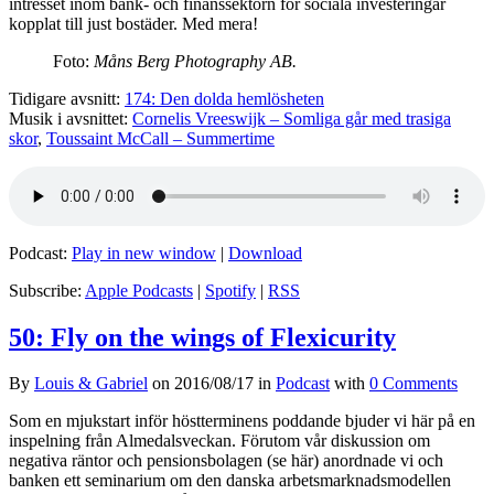
intresset inom bank- och finanssektorn för sociala investeringar
kopplat till just bostäder. Med mera!
Foto:
Måns Berg Photography AB.
Tidigare avsnitt:
174: Den dolda hemlösheten
Musik i avsnittet:
Cornelis Vreeswijk – Somliga går med trasiga
skor
,
Toussaint McCall – Summertime
Podcast:
Play in new window
|
Download
Subscribe:
Apple Podcasts
|
Spotify
|
RSS
50: Fly on the wings of Flexicurity
By
Louis & Gabriel
on
2016/08/17
in
Podcast
with
0 Comments
Som en mjukstart inför höstterminens poddande bjuder vi här på en
inspelning från Almedalsveckan. Förutom vår diskussion om
negativa räntor och pensionsbolagen (se här) anordnade vi och
banken ett seminarium om den danska arbetsmarknadsmodellen