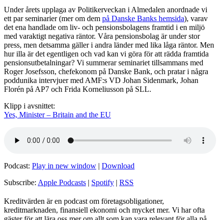
Under årets upplaga av Politikerveckan i Almedalen anordnade vi
ett par seminarier (mer om dem
på Danske Banks hemsida
), varav
det ena handlade om liv- och pensionsbolagens framtid i en miljö
med varaktigt negativa räntor. Våra pensionsbolag är under stor
press, men detsamma gäller i andra länder med lika låga räntor. Men
hur illa är det egentligen och vad kan vi göra för att rädda framtida
pensionsutbetalningar? Vi summerar seminariet tillsammans med
Roger Josefsson, chefekonom på Danske Bank, och pratar i några
poddunika intervjuer med AMF:s VD Johan Sidenmark, Johan
Florén på AP7 och Frida Korneliusson på SLL.
Klipp i avsnittet:
Yes, Minister – Britain and the EU
Podcast:
Play in new window
|
Download
Subscribe:
Apple Podcasts
|
Spotify
|
RSS
Kreditvärden är en podcast om företagsobligationer,
kreditmarknaden, finansiell ekonomi och mycket mer. Vi har ofta
gäster för att lära oss mer om allt som kan vara relevant för alla på