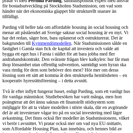
pratar vi med
Pernilla Parding
, samhällspolitisk expert med ansvar
för bostadsutveckling på Stockholms Stadsmission, om vad som
händer när det ekonomiska glappet blir strukturellt snarare än
tillfälligt.
Parding vill hellre tala om affordable housing än social housing och
menar att påståendet att Sverige saknar social housing är en myt. Vi
har det redan, säger hon, bara oplanerat och ostrukturerat. Det är
bakgrunden till
Kymmendömodellen
. När Stadsmissionen sålde en
fastighet i Gamla stan fick de kapital att investera och valde att
bygga ett eget hus i Farsta i stället för att bara jobba med fler
andrahandskontrakt. Den svåraste frågan blev kalkylen: hur får man
ihop lönsamhet utan offentlig subvention, samtidigt som hyran ska
vara rimlig för dem som behöver den mest? Hör mer om deras
lösning som ett sätt att komma åt den strukturella hemlösheten – en
kooperativ hyresrättsförening – i detta avsnitt.
Två år efter inflytt fungerar huset, enligt Parding, som ett vanligt hus
för vanliga människor. Studiebesöken har varit många, men hon
poängterar att det ännu saknas ett finansiellt stödsystem som
möjliggör för att ta vidare modellen i större skala, där en avgörande
del är att investerare vågar tro på en social investering med lägre
avkastning. Det finns också fler modeller än Stadsmissionens, vilket
vi berör i avsnittet. Vi pratar också mer om vad nya EU-initiativ,
som Affordable Housing Plan, kan innebära, och hennes bild av