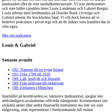
marknaden eller de rent samhällsintresserade. Vi som återkommer
och som håller i podden heter Louis Landeman och Gabriel Bergin.
Louis arbetar med kreditanalys på Danske Bank i Sverige och
Gabriel arbetar för Stockholms Stad. Vi vill dock betona att vi
bedriver podcasten i privat regi och att de åsikter som framförs där är
våra egna.
Mer om podcasten
Louis & Gabriel
Senaste avsnitt
192: Trappan till en trygg bostad
191: Från 1789 till 2026
190: Lätt, lustfyllt och lönsamt
189: Från petrostat till elektrostat
188: Elefanten i München
Innehållet på kreditvarden.se, inklusive ljudmaterial, speglar inte
nödvändigtvis avsändarnas officiella ståndpunkt. Kommentarer om
enskilda aktier eller andra finansiella instrument ska inte ses som
rådgivning, utan representerar i förekommande fall endast