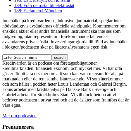
190: Lätt, lustfyllt och lönsamt
189: Från petrostat till elektrostat
188: Elefanten i München
Innehållet på kreditvarden.se, inklusive ljudmaterial, speglar inte
nödvändigtvis avsändarnas officiella ståndpunkt. Kommentarer om
enskilda aktier eller andra finansiella instrument ska inte ses som
rådgivning, utan representerar i förekommande fall endast
avsändarens privata åsikt. Investeringar gjorda till följd av innehållet
i bloggen/podcasten sker på läsarens/lyssnarens egen risk.
Kreditvärden är en podcast om företagsobligationer,
kreditmarknaden, finansiell ekonomi och mycket mer. Vi har ofta
gäster för att lära oss mer om allt som kan vara relevant för alla på
marknaden eller de rent samhällsintresserade. Vi som återkommer
och som håller i podden heter Louis Landeman och Gabriel Bergin.
Louis arbetar med kreditanalys på Danske Bank i Sverige och
Gabriel arbetar för Stockholms Stad. Vi vill dock betona att vi
bedriver podcasten i privat regi och att de åsikter som framförs där är
våra egna.
Mer om podcasten
Prenumerera