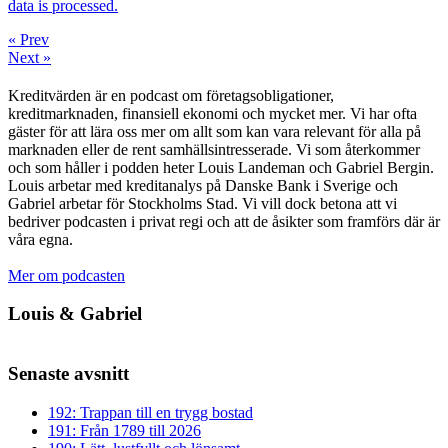
data is processed.
« Prev
Next »
Kreditvärden är en podcast om företagsobligationer,
kreditmarknaden, finansiell ekonomi och mycket mer. Vi har ofta
gäster för att lära oss mer om allt som kan vara relevant för alla på
marknaden eller de rent samhällsintresserade. Vi som återkommer
och som håller i podden heter Louis Landeman och Gabriel Bergin.
Louis arbetar med kreditanalys på Danske Bank i Sverige och
Gabriel arbetar för Stockholms Stad. Vi vill dock betona att vi
bedriver podcasten i privat regi och att de åsikter som framförs där är
våra egna.
Mer om podcasten
Louis & Gabriel
Senaste avsnitt
192: Trappan till en trygg bostad
191: Från 1789 till 2026