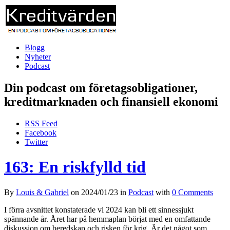
Blogg
Nyheter
Podcast
Din podcast om företagsobligationer,
kreditmarknaden och finansiell ekonomi
RSS Feed
Facebook
Twitter
163: En riskfylld tid
By
Louis & Gabriel
on
2024/01/23
in
Podcast
with
0 Comments
I förra avsnittet konstaterade vi 2024 kan bli ett sinnessjukt
spännande år. Året har på hemmaplan börjat med en omfattande
diskussion om beredskap och risken för krig. Är det något som