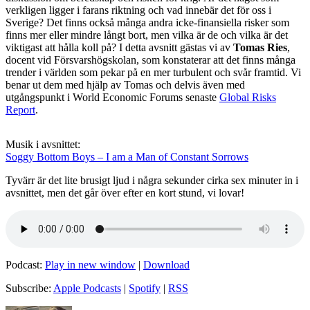
verkligen ligger i farans riktning och vad innebär det för oss i
Sverige? Det finns också många andra icke-finansiella risker som
finns mer eller mindre långt bort, men vilka är de och vilka är det
viktigast att hålla koll på? I detta avsnitt gästas vi av
Tomas Ries
,
docent vid Försvarshögskolan, som konstaterar att det finns många
trender i världen som pekar på en mer turbulent och svår framtid. Vi
benar ut dem med hjälp av Tomas och delvis även med
utgångspunkt i World Economic Forums senaste
Global Risks
Report
.
Musik i avsnittet:
Soggy Bottom Boys – I am a Man of Constant Sorrows
Tyvärr är det lite brusigt ljud i några sekunder cirka sex minuter in i
avsnittet, men det går över efter en kort stund, vi lovar!
Podcast:
Play in new window
|
Download
Subscribe:
Apple Podcasts
|
Spotify
|
RSS