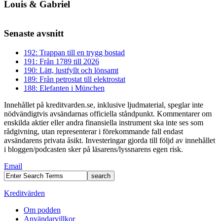
Louis & Gabriel
Senaste avsnitt
192: Trappan till en trygg bostad
191: Från 1789 till 2026
190: Lätt, lustfyllt och lönsamt
189: Från petrostat till elektrostat
188: Elefanten i München
Innehållet på kreditvarden.se, inklusive ljudmaterial, speglar inte
nödvändigtvis avsändarnas officiella ståndpunkt. Kommentarer om
enskilda aktier eller andra finansiella instrument ska inte ses som
rådgivning, utan representerar i förekommande fall endast
avsändarens privata åsikt. Investeringar gjorda till följd av innehållet
i bloggen/podcasten sker på läsarens/lyssnarens egen risk.
Email
Kreditvärden
Om podden
Användarvillkor