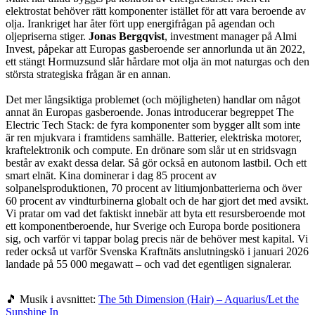
elektrostat behöver rätt komponenter istället för att vara beroende av
olja. Irankriget har åter fört upp energifrågan på agendan och
oljepriserna stiger.
Jonas
Bergqvist
, investment manager på Almi
Invest, påpekar att Europas gasberoende ser annorlunda ut än 2022,
ett stängt Hormuzsund slår hårdare mot olja än mot naturgas och den
största strategiska frågan är en annan.
Det mer långsiktiga problemet (och möjligheten) handlar om något
annat än Europas gasberoende. Jonas introducerar begreppet The
Electric Tech Stack: de fyra komponenter som bygger allt som inte
är ren mjukvara i framtidens samhälle. Batterier, elektriska motorer,
kraftelektronik och compute. En drönare som slår ut en stridsvagn
består av exakt dessa delar. Så gör också en autonom lastbil. Och ett
smart elnät. Kina dominerar i dag 85 procent av
solpanelsproduktionen, 70 procent av litiumjonbatterierna och över
60 procent av vindturbinerna globalt och de har gjort det med avsikt.
Vi pratar om vad det faktiskt innebär att byta ett resursberoende mot
ett komponentberoende, hur Sverige och Europa borde positionera
sig, och varför vi tappar bolag precis när de behöver mest kapital. Vi
reder också ut varför Svenska Kraftnäts anslutningskö i januari 2026
landade på 55 000 megawatt – och vad det egentligen signalerar.
🎵 Musik i avsnittet:
The 5th Dimension (Hair) – Aquarius/Let the
Sunshine In