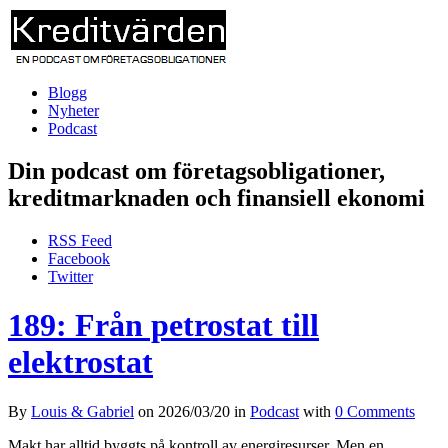
Blogg
Nyheter
Podcast
Din podcast om företagsobligationer,
kreditmarknaden och finansiell ekonomi
RSS Feed
Facebook
Twitter
189: Från petrostat till
elektrostat
By
Louis & Gabriel
on
2026/03/20
in
Podcast
with
0 Comments
Makt har alltid byggts på kontroll av energiresurser. Men en