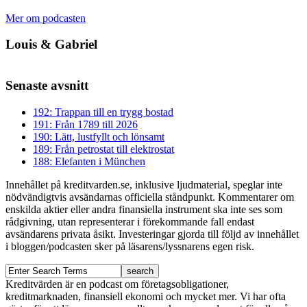
Mer om podcasten
Louis & Gabriel
Senaste avsnitt
192: Trappan till en trygg bostad
191: Från 1789 till 2026
190: Lätt, lustfyllt och lönsamt
189: Från petrostat till elektrostat
188: Elefanten i München
Innehållet på kreditvarden.se, inklusive ljudmaterial, speglar inte
nödvändigtvis avsändarnas officiella ståndpunkt. Kommentarer om
enskilda aktier eller andra finansiella instrument ska inte ses som
rådgivning, utan representerar i förekommande fall endast
avsändarens privata åsikt. Investeringar gjorda till följd av innehållet
i bloggen/podcasten sker på läsarens/lyssnarens egen risk.
Kreditvärden är en podcast om företagsobligationer,
kreditmarknaden, finansiell ekonomi och mycket mer. Vi har ofta