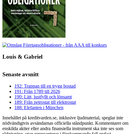
Louis & Gabriel
Senaste avsnitt
192: Trappan till en trygg bostad
191: Från 1789 till 2026
190: Lätt, lustfyllt och lönsamt
189: Från petrostat till elektrostat
188: Elefanten i München
Innehållet på kreditvarden.se, inklusive ljudmaterial, speglar inte
nödvändigtvis avsändarnas officiella ståndpunkt. Kommentarer om
enskilda aktier eller andra finansiella instrument ska inte ses som
rådgivning, utan representerar i förekommande fall endast