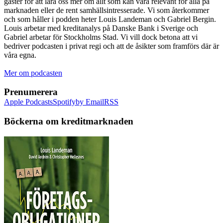
gäster för att lära oss mer om allt som kan vara relevant för alla på
marknaden eller de rent samhällsintresserade. Vi som återkommer
och som håller i podden heter Louis Landeman och Gabriel Bergin.
Louis arbetar med kreditanalys på Danske Bank i Sverige och
Gabriel arbetar för Stockholms Stad. Vi vill dock betona att vi
bedriver podcasten i privat regi och att de åsikter som framförs där är
våra egna.
Mer om podcasten
Prenumerera
Apple Podcasts
Spotify
by Email
RSS
Böckerna om kreditmarknaden