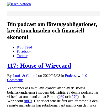
Din podcast om företagsobligationer,
kreditmarknaden och finansiell
ekonomi
RSS Feed
Facebook
Twitter
117: House of Wirecard
By
Louis & Gabriel
on
2020/07/08
in
Podcast
with
0
Comments
Vi befinner oss mitt i avslöjandet av en av de största
bolagsskandalerna i modern tid. Tidigare i denna podcast har
vi berättat om bland annat Enron (
#69
och
#70
) och
Worldcom (
#87
). Under det senaste året och framför allt den
senaste månaderna har rubrikerna varit många om det tyska