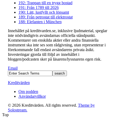
192: Trappan till en trygg bostad
191: Från 1789 till 2026
190: Lätt, lustfyllt och lönsamt
189: Från petrostat till elektrostat
188: Elefanten i München
Innehållet på kreditvarden.se, inklusive ljudmaterial, speglar
inte nödvändigtvis avsändarnas officiella ståndpunkt.
Kommentarer om enskilda aktier eller andra finansiella
instrument ska inte ses som rådgivning, utan representerar i
förekommande fall endast avsändarens privata åsikt.
Investeringar gjorda till följd av innehållet i
bloggen/podcasten sker på läsarens/lyssnarens egen risk.
Email
Kreditvärden
Om podden
Användarvillkor
© 2026 Kreditvärden. All rights reserved.
Theme by
Solostream.
Top