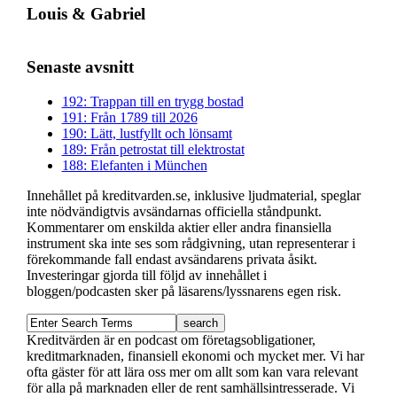
Louis & Gabriel
Senaste avsnitt
192: Trappan till en trygg bostad
191: Från 1789 till 2026
190: Lätt, lustfyllt och lönsamt
189: Från petrostat till elektrostat
188: Elefanten i München
Innehållet på kreditvarden.se, inklusive ljudmaterial, speglar
inte nödvändigtvis avsändarnas officiella ståndpunkt.
Kommentarer om enskilda aktier eller andra finansiella
instrument ska inte ses som rådgivning, utan representerar i
förekommande fall endast avsändarens privata åsikt.
Investeringar gjorda till följd av innehållet i
bloggen/podcasten sker på läsarens/lyssnarens egen risk.
Kreditvärden är en podcast om företagsobligationer,
kreditmarknaden, finansiell ekonomi och mycket mer. Vi har
ofta gäster för att lära oss mer om allt som kan vara relevant
för alla på marknaden eller de rent samhällsintresserade. Vi