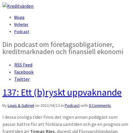
Blogg
Nyheter
Podcast
Din podcast om företagsobligationer,
kreditmarknaden och finansiell ekonomi
RSS Feed
Facebook
Twitter
137: Ett (b)ryskt uppvaknande
By
Louis & Gabriel
on
2022/04/13
in
Podcast
with
0 Comments
I dessa oroliga tider finns det ingen annan poddgäst som
passar bättre för att förklara samtiden och ge en prognos om
framtiden än
Tomas Ries
, docent vid Försvarshögskolan.