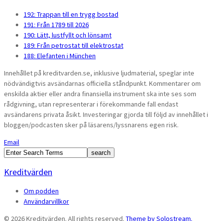
192: Trappan till en trygg bostad
191: Från 1789 till 2026
190: Lätt, lustfyllt och lönsamt
189: Från petrostat till elektrostat
188: Elefanten i München
Innehållet på kreditvarden.se, inklusive ljudmaterial, speglar inte
nödvändigtvis avsändarnas officiella ståndpunkt. Kommentarer om
enskilda aktier eller andra finansiella instrument ska inte ses som
rådgivning, utan representerar i förekommande fall endast
avsändarens privata åsikt. Investeringar gjorda till följd av innehållet i
bloggen/podcasten sker på läsarens/lyssnarens egen risk.
Email
Kreditvärden
Om podden
Användarvillkor
© 2026 Kreditvärden. All rights reserved.
Theme by Solostream.