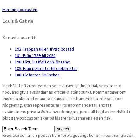
Mer om podcasten
Louis & Gabriel
Senaste avsnitt
192: Trappan till en trygg bostad
191: Från 1789 till 2026
190: Lätt, lustfyllt och lönsamt
189: Från petrostat till elektrostat
188: Elefanten i München
Innehållet på kreditvarden.se, inklusive ljudmaterial, speglar inte
nödvändigtvis avsändarnas officiella ståndpunkt. Kommentarer om
enskilda aktier eller andra finansiella instrument ska inte ses som
rådgivning, utan representerar i förekommande fall endast
avsändarens privata åsikt. Investeringar gjorda till följd av innehållet i
bloggen/podcasten sker på läsarens/lyssnarens egen risk.
Kreditvärden är en podcast om företagsobligationer, kreditmarknaden,