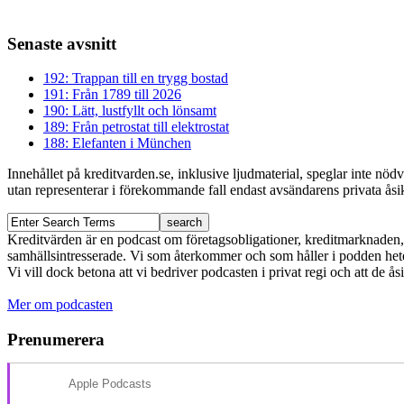
Senaste avsnitt
192: Trappan till en trygg bostad
191: Från 1789 till 2026
190: Lätt, lustfyllt och lönsamt
189: Från petrostat till elektrostat
188: Elefanten i München
Innehållet på kreditvarden.se, inklusive ljudmaterial, speglar inte nö
utan representerar i förekommande fall endast avsändarens privata åsikt
Kreditvärden är en podcast om företagsobligationer, kreditmarknaden, f
samhällsintresserade. Vi som återkommer och som håller i podden het
Vi vill dock betona att vi bedriver podcasten i privat regi och att de å
Mer om podcasten
Prenumerera
Apple Podcasts