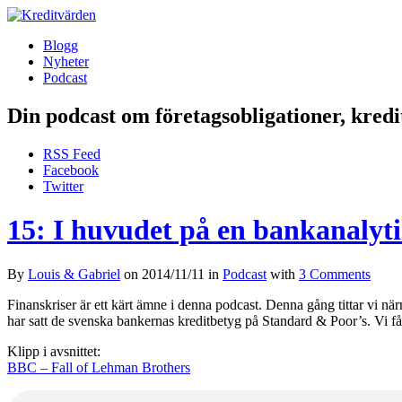
Blogg
Nyheter
Podcast
Din podcast om företagsobligationer, kred
RSS Feed
Facebook
Twitter
15: I huvudet på en bankanalyt
By
Louis & Gabriel
on
2014/11/11
in
Podcast
with
3 Comments
Finanskriser är ett kärt ämne i denna podcast. Denna gång tittar vi när
har satt de svenska bankernas kreditbetyg på Standard & Poor’s. Vi får ä
Klipp i avsnittet:
BBC – Fall of Lehman Brothers