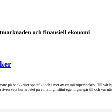
itmarknaden och finansiell ekonomi
iker
mare på bankkriser specifikt och i mer av ett mikroperspektiv. Till vår h
ven veta hur arbetet på ett ratinginstitut egentligen går till och var näs