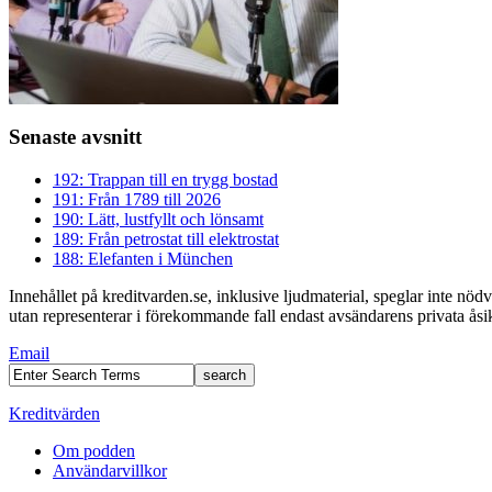
Senaste avsnitt
192: Trappan till en trygg bostad
191: Från 1789 till 2026
190: Lätt, lustfyllt och lönsamt
189: Från petrostat till elektrostat
188: Elefanten i München
Innehållet på kreditvarden.se, inklusive ljudmaterial, speglar inte nö
utan representerar i förekommande fall endast avsändarens privata åsikt
Email
Kreditvärden
Om podden
Användarvillkor