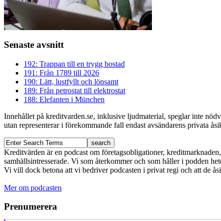
Senaste avsnitt
192: Trappan till en trygg bostad
191: Från 1789 till 2026
190: Lätt, lustfyllt och lönsamt
189: Från petrostat till elektrostat
188: Elefanten i München
Innehållet på kreditvarden.se, inklusive ljudmaterial, speglar inte nö
utan representerar i förekommande fall endast avsändarens privata åsikt
Kreditvärden är en podcast om företagsobligationer, kreditmarknaden, f
samhällsintresserade. Vi som återkommer och som håller i podden het
Vi vill dock betona att vi bedriver podcasten i privat regi och att de å
Mer om podcasten
Prenumerera