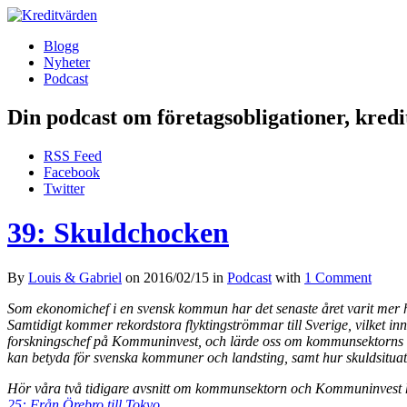
Blogg
Nyheter
Podcast
Din podcast om företagsobligationer, kred
RSS Feed
Facebook
Twitter
39: Skuldchocken
By
Louis & Gabriel
on
2016/02/15
in
Podcast
with
1 Comment
Som ekonomichef i en svensk kommun har det senaste året varit mer hä
Samtidigt kommer rekordstora flyktingströmmar till Sverige, vilket i
forskningschef på Kommuninvest, och lärde oss om kommunsektorns fina
kan betyda för svenska kommuner och landsting, samt hur skuldsituat
Hör våra två tidigare avsnitt om kommunsektorn och Kommuninvest 
25: Från Örebro till Tokyo