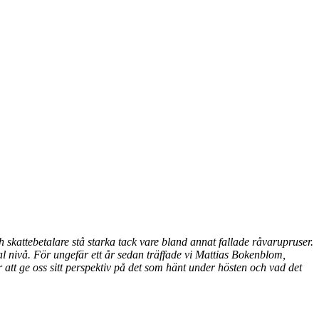
skattebetalare stå starka tack vare bland annat fallade råvarupruser.
l nivå. För ungefär ett år sedan träffade vi Mattias Bokenblom,
tt ge oss sitt perspektiv på det som hänt under hösten och vad det