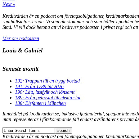
Next »
Kreditvärden är en podcast om företagsobligationer, kreditmarknaden, 
samhällsintresserade. Vi som återkommer och som håller i podden he
Stad. Vi vill dock betona att vi bedriver podcasten i privat regi och a
Mer om podcasten
Louis & Gabriel
Senaste avsnitt
192: Trappan till en trygg bostad
191: Från 1789 till 2026
190: Lätt, lustfyllt och lönsamt
189: Från petrostat till elektrostat
188: Elefanten i München
Innehållet på kreditvarden.se, inklusive ljudmaterial, speglar inte n
utan representerar i förekommande fall endast avsändarens privata åsik
Kreditvärden är en podcast om företagsobligationer, kreditmarknaden, 