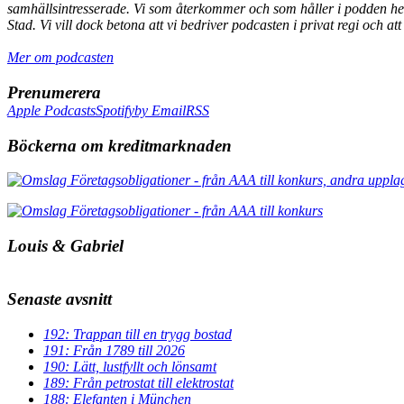
samhällsintresserade. Vi som återkommer och som håller i podden he
Stad. Vi vill dock betona att vi bedriver podcasten i privat regi och a
Mer om podcasten
Prenumerera
Apple Podcasts
Spotify
by Email
RSS
Böckerna om kreditmarknaden
Louis & Gabriel
Senaste avsnitt
192: Trappan till en trygg bostad
191: Från 1789 till 2026
190: Lätt, lustfyllt och lönsamt
189: Från petrostat till elektrostat
188: Elefanten i München