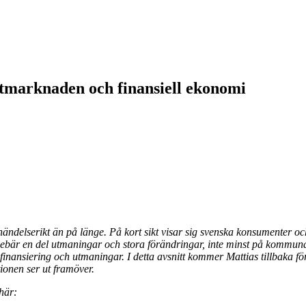
itmarknaden och finansiell ekonomi
ndelserikt än på länge. På kort sikt visar sig svenska konsumenter och 
nnebär en del utmaningar och stora förändringar, inte minst på kommuna
nsiering och utmaningar. I detta avsnitt kommer Mattias tillbaka för a
ionen ser ut framöver.
här: