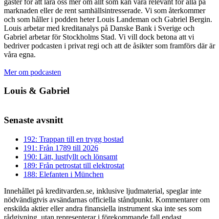
gäster för att lära oss mer om allt som kan vara relevant för alla på
marknaden eller de rent samhällsintresserade. Vi som återkommer
och som håller i podden heter Louis Landeman och Gabriel Bergin.
Louis arbetar med kreditanalys på Danske Bank i Sverige och
Gabriel arbetar för Stockholms Stad. Vi vill dock betona att vi
bedriver podcasten i privat regi och att de åsikter som framförs där är
våra egna.
Mer om podcasten
Louis & Gabriel
Senaste avsnitt
192: Trappan till en trygg bostad
191: Från 1789 till 2026
190: Lätt, lustfyllt och lönsamt
189: Från petrostat till elektrostat
188: Elefanten i München
Innehållet på kreditvarden.se, inklusive ljudmaterial, speglar inte
nödvändigtvis avsändarnas officiella ståndpunkt. Kommentarer om
enskilda aktier eller andra finansiella instrument ska inte ses som
rådgivning, utan representerar i förekommande fall endast