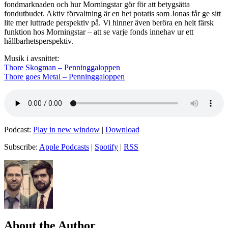
fondmarknaden och hur Morningstar gör för att betygsätta
fondutbudet. Aktiv förvaltning är en het potatis som Jonas får ge sitt
lite mer luttrade perspektiv på. Vi hinner även beröra en helt färsk
funktion hos Morningstar – att se varje fonds innehav ur ett
hållbarhetsperspektiv.
Musik i avsnittet:
Thore Skogman – Penninggaloppen
Thore goes Metal – Penninggaloppen
Podcast:
Play in new window
|
Download
Subscribe:
Apple Podcasts
|
Spotify
|
RSS
About the Author