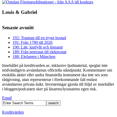
Louis & Gabriel
Senaste avsnitt
192: Trappan till en trygg bostad
191: Från 1789 till 2026
190: Lätt, lustfyllt och lönsamt
189: Från petrostat till elektrostat
188: Elefanten i München
Innehållet på kreditvarden.se, inklusive ljudmaterial, speglar inte
nödvändigtvis avsändarnas officiella ståndpunkt. Kommentarer om
enskilda aktier eller andra finansiella instrument ska inte ses som
rådgivning, utan representerar i förekommande fall endast
avsändarens privata åsikt. Investeringar gjorda till följd av innehållet
i bloggen/podcasten sker på läsarens/lyssnarens egen risk.
Email
Kreditvärden