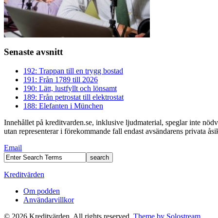
Senaste avsnitt
192: Trappan till en trygg bostad
191: Från 1789 till 2026
190: Lätt, lustfyllt och lönsamt
189: Från petrostat till elektrostat
188: Elefanten i München
Innehållet på kreditvarden.se, inklusive ljudmaterial, speglar inte nö
utan representerar i förekommande fall endast avsändarens privata åsikt
Email
Kreditvärden
Om podden
Användarvillkor
© 2026 Kreditvärden. All rights reserved.
Theme by Solostream.