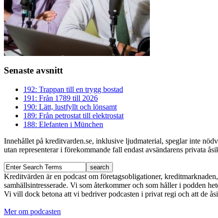
Senaste avsnitt
192: Trappan till en trygg bostad
191: Från 1789 till 2026
190: Lätt, lustfyllt och lönsamt
189: Från petrostat till elektrostat
188: Elefanten i München
Innehållet på kreditvarden.se, inklusive ljudmaterial, speglar inte nö
utan representerar i förekommande fall endast avsändarens privata åsikt
Kreditvärden är en podcast om företagsobligationer, kreditmarknaden, f
samhällsintresserade. Vi som återkommer och som håller i podden het
Vi vill dock betona att vi bedriver podcasten i privat regi och att de å
Mer om podcasten