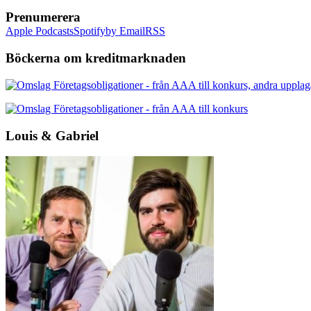
Prenumerera
Apple Podcasts
Spotify
by Email
RSS
Böckerna om kreditmarknaden
Louis & Gabriel