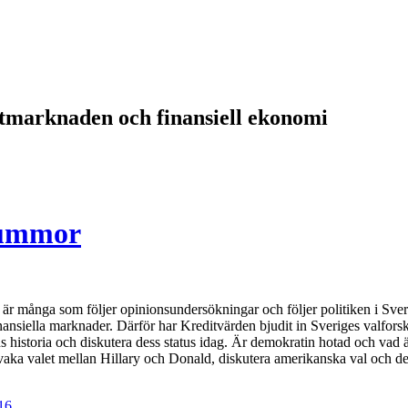
itmarknaden och finansiell ekonomi
 summor
 är många som följer opinionsundersökningar och följer politiken i Sver
inansiella marknader. Därför har Kreditvärden bjudit in Sveriges valfo
ns historia och diskutera dess status idag. Är demokratin hotad och vad
evaka valet mellan Hillary och Donald, diskutera amerikanska val och de
16