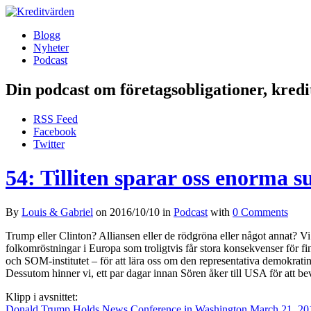
Blogg
Nyheter
Podcast
Din podcast om företagsobligationer, kred
RSS Feed
Facebook
Twitter
54: Tilliten sparar oss enorma
By
Louis & Gabriel
on
2016/10/10
in
Podcast
with
0 Comments
Trump eller Clinton? Alliansen eller de rödgröna eller något annat? Vi
folkomröstningar i Europa som troligtvis får stora konsekvenser för f
och SOM-institutet – för att lära oss om den representativa demokrati
Dessutom hinner vi, ett par dagar innan Sören åker till USA för att b
Klipp i avsnittet:
Donald Trump Holds News Conference in Washington March 21, 20