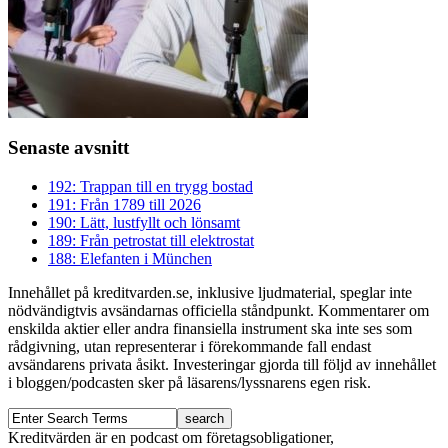
Senaste avsnitt
192: Trappan till en trygg bostad
191: Från 1789 till 2026
190: Lätt, lustfyllt och lönsamt
189: Från petrostat till elektrostat
188: Elefanten i München
Innehållet på kreditvarden.se, inklusive ljudmaterial, speglar inte
nödvändigtvis avsändarnas officiella ståndpunkt. Kommentarer om
enskilda aktier eller andra finansiella instrument ska inte ses som
rådgivning, utan representerar i förekommande fall endast
avsändarens privata åsikt. Investeringar gjorda till följd av innehållet
i bloggen/podcasten sker på läsarens/lyssnarens egen risk.
Kreditvärden är en podcast om företagsobligationer,