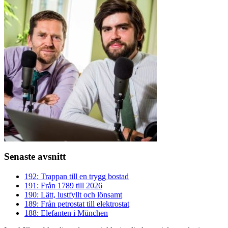
Senaste avsnitt
192: Trappan till en trygg bostad
191: Från 1789 till 2026
190: Lätt, lustfyllt och lönsamt
189: Från petrostat till elektrostat
188: Elefanten i München